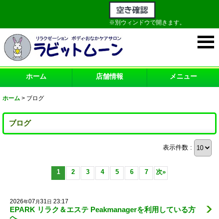
※別ウィンドウで開きます。
ホーム
店舗情報
メニュー
ホーム
>
ブログ
ブログ
表示件数 :
1
2
3
4
5
6
7
次
»
2026
07
31
23:17
年
月
日
EPARK リラク＆エステ Peakmanagerを利用している方
へ