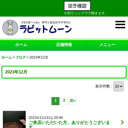
※別ウィンドウで開きます。
ホーム
店舗情報
メニュー
ホーム
>
ブログ
>
2023年12月
2023年12月
表示件数 :
1
2
次
»
2023
12
31
20:49
年
月
日
ご来店いただいた方、ありがとうございま
す。