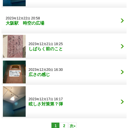
2023
12
22
20:58
年
月
日
大阪駅 時空の広場
2023
12
21
18:25
年
月
日
しばらく前のこと
2023
12
20
16:30
年
月
日
広さの感じ
2023
12
17
16:17
年
月
日
眩しさ対策第？弾
1
2
次
»