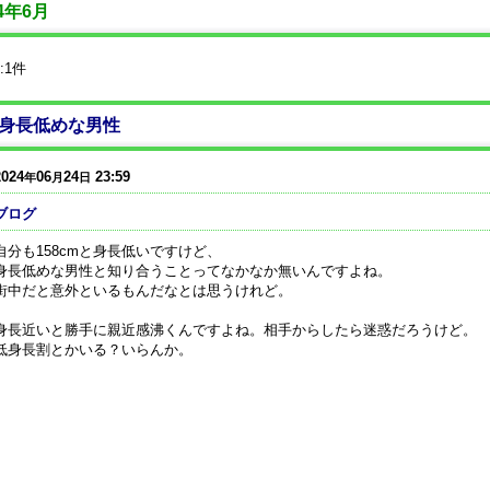
24年6月
:
1
件
身長低めな男性
2024
06
24
23:59
年
月
日
ブログ
自分も158cmと身長低いですけど、
身長低めな男性と知り合うことってなかなか無いんですよね。
街中だと意外といるもんだなとは思うけれど。
身長近いと勝手に親近感沸くんですよね。相手からしたら迷惑だろうけど。
低身長割とかいる？いらんか。