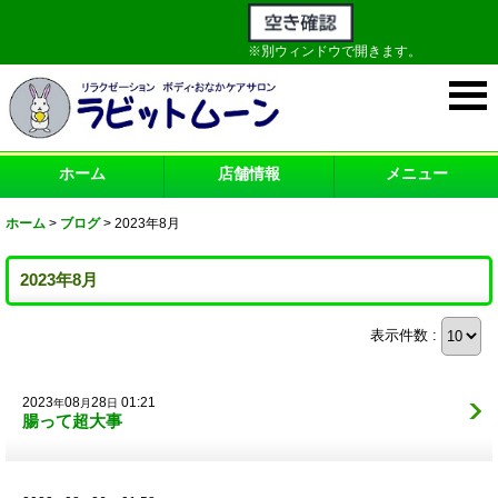
※別ウィンドウで開きます。
ホーム
店舗情報
メニュー
ホーム
>
ブログ
>
2023年8月
2023年8月
表示件数 :
2023
08
28
01:21
年
月
日
腸って超大事