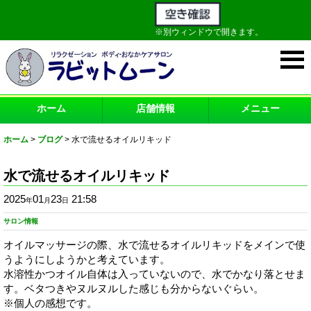
※別ウィンドウで開きます。
ホーム
店舗情報
メニュー
ホーム
>
ブログ
>
水で流せるオイルリキッド
水で流せるオイルリキッド
2025
01
23
21:58
年
月
日
サロン情報
オイルマッサージの際、水で流せるオイルリキッドをメインで使
うようにしようかと考えています。
水溶性かつオイル自体は入っていないので、水でかなり落とせま
す。ベタつきやヌルヌルした感じも分からないぐらい。
※個人の感想です。