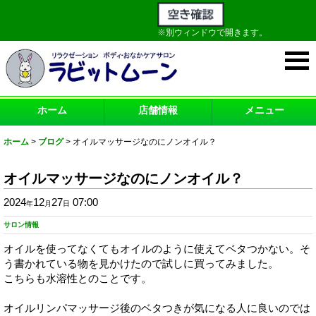
※別ウィンドウで開きます。
ホーム
店舗情報
メニュー
ホーム
>
ブログ
>
オイルマッサージなのにノンオイル？
オイルマッサージなのにノンオイル？
2024
12
27
07:00
年
月
日
サロン情報
オイルを使ってなくてもオイルのように使えてベタつかない。そ
う書かれている物を見かけたので試しに買ってみました。
こちらも水溶性とのことです。
オイルリンパマッサージ後のベタつきが気になる人に良いのでは