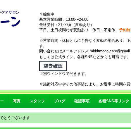
※編集中
基本営業時間：13:00〜24:00
最終受付：21:00頃（変動あり）
平日、土日祝問わず変動あり 休日：不定休
予約制
※営業時間・休日ともに予告なく変動の場合あり。予
す。
問い合わせはメールアドレス rabbitmoon.care@gmail.
もしくは公式ライン、各種SNSなどからも可能です
※別ウィンドウで開きます。
※施術対応中やその他事情により、お返事に時間を要
ー
写真
スタッフ
ブログ
確認事項
各種SNS等リンク
でとうございます