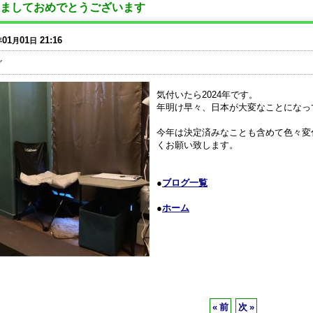
ましておめでとうございます
01
01
21:16
年
月
日
グ
気付いたら2024年です。
年明け早々、日本が大変なことになっ
今年は決定済みなことも含めて色々変
くお願い致します。
●
ブログ一覧
●
ホーム
«
前
次
»