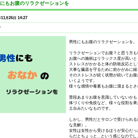
にもお腹のリラクゼーションを
11
26
14:27
年
月
日
グ
男性にもお腹のリラクゼーションを。
リラクゼーションでお腹？と思う方も
お腹への施術はリラックス度が高いと
ストレスがかかると体の防衛反応とし
大事な臓器を守るために前かがみに縮
そのストレスが続く状態が続いてお腹
いくようです。
様々な感情や毒素もお腹に溜まるとさ
普段あまりお腹を意識していないかも
体づくりや免疫など、様々な役割を果
土台みたいなものです。
しかし、男性だとサロンで受けられる
な見解）。
女性は女性から受けるほうが安心だっ
らだとちょっと...という感じなので