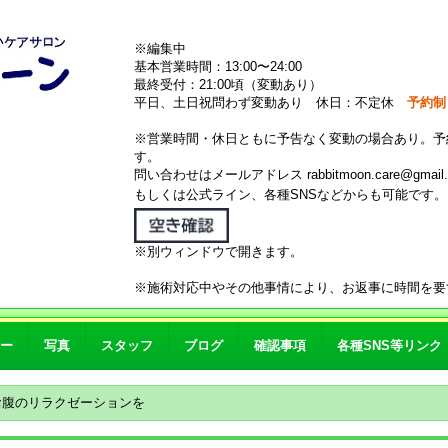
※編集中
基本営業時間：13:00〜24:00
最終受付：21:00頃（変動あり）
平日、土日祝問わず変動あり 休日：不定休
予約制
※営業時間・休日ともに予告なく変動の場合あり。予
す。
問い合わせはメールアドレス rabbitmoon.care@gmail.
もしくは公式ライン、各種SNSなどからも可能です
※別ウィンドウで開きます。
※施術対応中やその他事情により、お返事に時間を要
ー
写真
スタッフ
ブログ
確認事項
各種SNS等リンク
お腹のリラクゼーションを