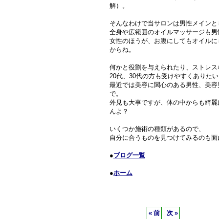
解）。
そんなわけで当サロンは男性メインと
全身や広範囲のオイルマッサージも男
女性のほうが、お腹にしてもオイルに
からね。
何かと役割を与えられたり、ストレス
20代、30代の方も受けやすくありた
最近では美容に関心のある男性、美容
で。
外見も大事ですが、体の中からも綺麗
んよ？
いくつか施術の種類があるので、
自分に合うものを見つけてみるのも面
●
ブログ一覧
●
ホーム
«
前
次
»