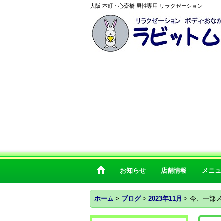
大阪 本町・心斎橋 男性専用 リラクゼーション
お知らせ
店舗情報
メニュ
ホーム
>
ブログ
>
2023年11月
>
今、一部