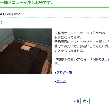
一部メニューが少しお得です。
11
24
03:21
年
月
日
ロン
広範囲オイルマッサージ（男性のみ）
お得になってます。
予約画面のピックアップという所をご
受けてみたい方、お会いしてみたい方
ンスかもしれません。
39歳以下の若い方なら、U39割の
クー
得。
●
ブログ一覧
●
ホーム
«
前
次
»