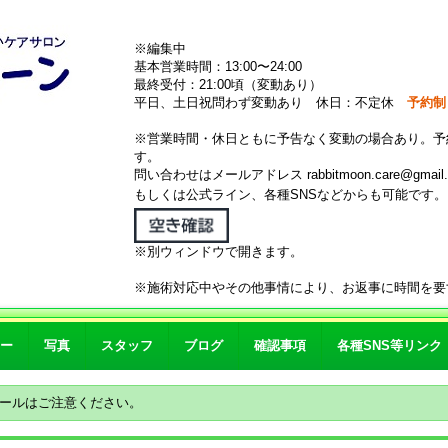
※編集中
基本営業時間：13:00〜24:00
最終受付：21:00頃（変動あり）
平日、土日祝問わず変動あり 休日：不定休
予約制
※営業時間・休日ともに予告なく変動の場合あり。予
す。
問い合わせはメールアドレス rabbitmoon.care@gmail.
もしくは公式ライン、各種SNSなどからも可能です
※別ウィンドウで開きます。
※施術対応中やその他事情により、お返事に時間を要
ー
写真
スタッフ
ブログ
確認事項
各種SNS等リンク
ールはご注意ください。