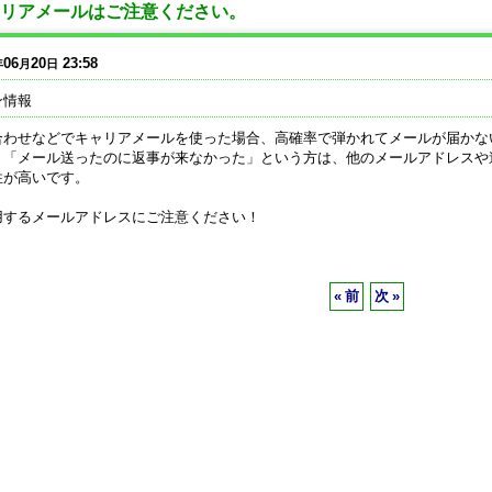
リアメールはご注意ください。
06
20
23:58
年
月
日
ン情報
合わせなどでキャリアメールを使った場合、高確率で弾かれてメールが届かな
、「メール送ったのに返事が来なかった」という方は、他のメールアドレスや
性が高いです。
用するメールアドレスにご注意ください！
«
前
次
»