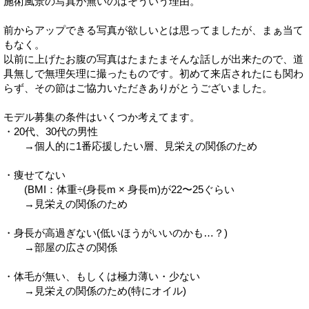
施術風景の写真が無いのはそういう理由。
前からアップできる写真が欲しいとは思ってましたが、まぁ当て
もなく。
以前に上げたお腹の写真はたまたまそんな話しが出来たので、道
具無しで無理矢理に撮ったものです。初めて来店されたにも関わ
らず、その節はご協力いただきありがとうございました。
モデル募集の条件はいくつか考えてます。
・20代、30代の男性
→個人的に1番応援したい層、見栄えの関係のため
・痩せてない
(BMI：体重÷(身長m × 身長m)が22〜25ぐらい
→見栄えの関係のため
・身長が高過ぎない(低いほうがいいのかも…？)
→部屋の広さの関係
・体毛が無い、もしくは極力薄い・少ない
→見栄えの関係のため(特にオイル)