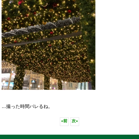
…撮った時間バレるね。
«
前
次
»