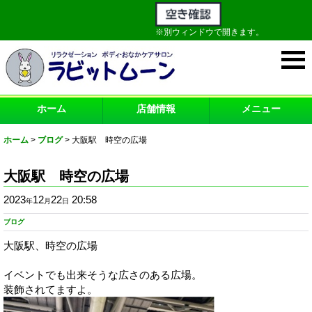
※別ウィンドウで開きます。
ホーム
店舗情報
メニュー
ホーム
>
ブログ
>
大阪駅 時空の広場
大阪駅 時空の広場
2023
12
22
20:58
年
月
日
ブログ
大阪駅、時空の広場
イベントでも出来そうな広さのある広場。
装飾されてますよ。