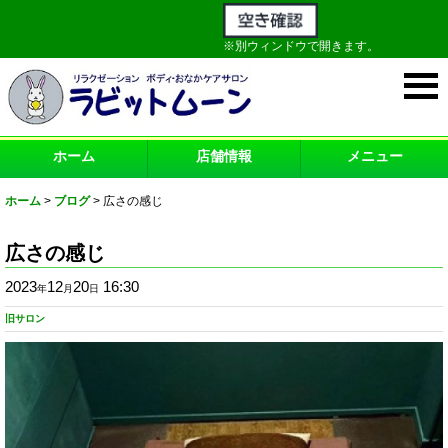
※別ウィンドウで開きます。
ホーム
店舗情報
メニュー
ホーム
>
ブログ
>
広さの感じ
広さの感じ
2023
12
20
16:30
年
月
日
旧サロン