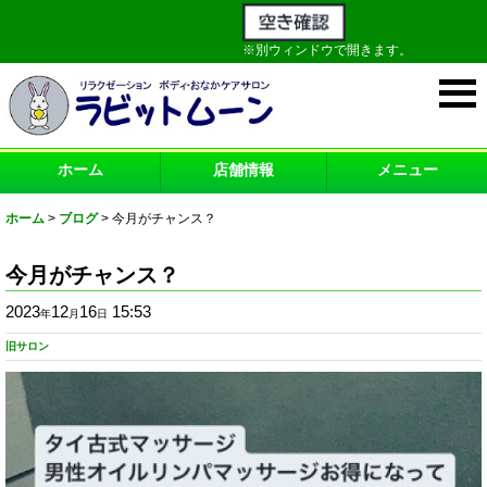
※別ウィンドウで開きます。
ホーム
店舗情報
メニュー
ホーム
>
ブログ
>
今月がチャンス？
今月がチャンス？
2023
12
16
15:53
年
月
日
旧サロン