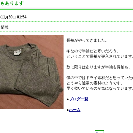
もあります
11
30
01:54
年
月
日
ン情報
長袖がやってきました。
冬なので半袖だと寒いだろう。
ということで長袖が導入されています
数に限りはありますが半袖も長袖も、
僕の中ではドライ素材だと思っていた
どうやら通常の素材のようです。
早く乾いているのか気になっています
●
ブログ一覧
●
ホーム