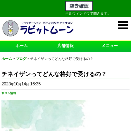
※別ウィンドウで開きます。
ホーム
店舗情報
メニュー
ホーム
>
ブログ
>
チネイザンってどんな格好で受けるの？
チネイザンってどんな格好で受けるの？
2023
10
14
16:35
年
月
日
サロン情報