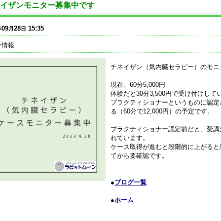
イザンモニター募集中です
09
28
15:35
年
月
日
ン情報
チネイザン（気内臓セラピー）のモニ
現在、60分5,000円
体験だと30分3,500円で受け付けして
プラクティショナーというものに認定
る（60分で12,000円）の予定です。
プラクティショナー認定前だと、受講
れています。
ケース取得が進むと段階的に上がると
てから要確認です。
●
ブログ一覧
●
ホーム